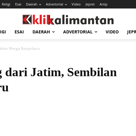
Religi
Esai
Daerah
Advertorial
Video
Jepret
Arsip
IGI
ESAI
DAERAH
ADVERTORIAL
VIDEO
JEP
mbilan Warga Banjarbaru
g dari Jatim, Sembilan
ru