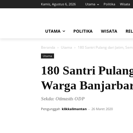
Kamis, Agustus 6, 2026
Utama
Politika
Wisata
UTAMA
POLITIKA
WISATA
REL
Beranda
Utama
180 Santri Pulang dari Jatim, Se
Utama
180 Santri Pulan
Warga Banjarba
Sekda: Otimastis ODP
Pengunggah
klikkalimantan
-
26 Maret 2020