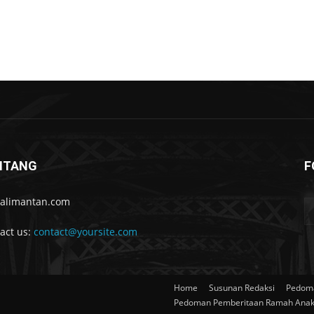
NTANG
F
kalimantan.com
act us:
contact@yoursite.com
Home
Susunan Redaksi
Pedoma
Pedoman Pemberitaan Ramah Ana