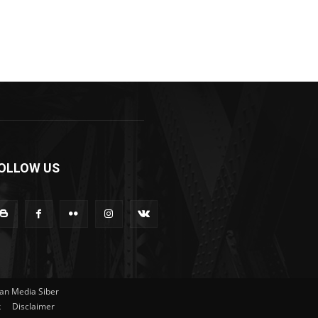
OLLOW US
n Media Siber
k
Disclaimer