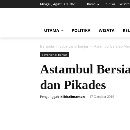
Minggu, Agustus 9, 2026
Utama
Politika
Wisata
UTAMA
POLITIKA
WISATA
REL
Beranda
advertorial banjar
Astambul Bersiap Men
advertorial banjar
Astambul Bersi
dan Pikades
Pengunggah
klikkalimantan
-
17 Oktober 2019