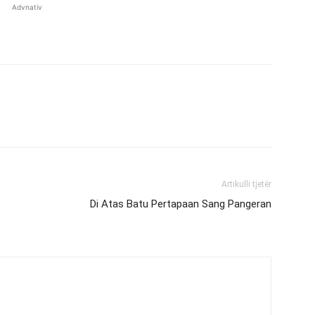
Advnativ
Artikulli tjetër
Di Atas Batu Pertapaan Sang Pangeran