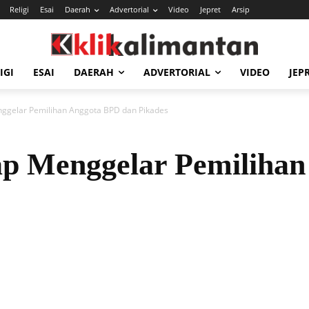
Religi
Esai
Daerah
Advertorial
Video
Jepret
Arsip
IGI
ESAI
DAERAH
ADVERTORIAL
VIDEO
JEP
ggelar Pemilihan Anggota BPD dan Pikades
ap Menggelar Pemiliha