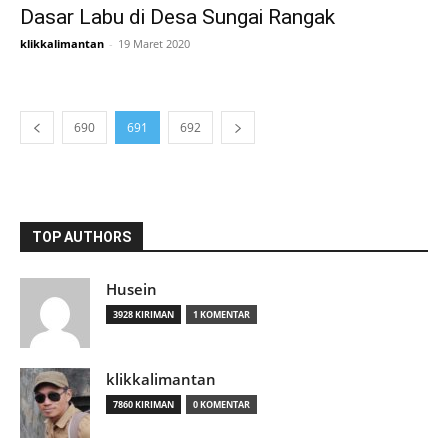
Dasar Labu di Desa Sungai Rangak
klikkalimantan
-
19 Maret 2020
690
691
692
TOP AUTHORS
Husein
3928 KIRIMAN
1 KOMENTAR
klikkalimantan
7860 KIRIMAN
0 KOMENTAR