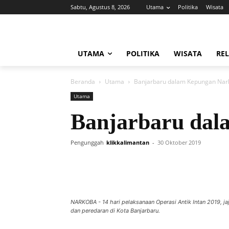
Sabtu, Agustus 8, 2026
Utama
Politika
Wisata
UTAMA
POLITIKA
WISATA
REL
Beranda
Utama
Banjarbaru dalam Kepungan Nar
Utama
Banjarbaru da
Pengunggah
klikkalimantan
-
30 Oktober 2019
NARKOBA - 14 hari pelaksanaan Operasi Antik Intan 2019, j
dan peredaran di Kota Banjarbaru.