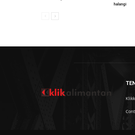
halangi
TE
Klik
Cont