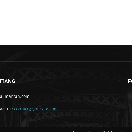
NTANG
F
kalimantan.com
act us:
contact@yoursite.com