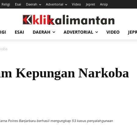
Religi
Esai
Daerah
Advertorial
Video
Jepret
Arsip
IGI
ESAI
DAERAH
ADVERTORIAL
VIDEO
JEP
koba
lam Kepungan Narkoba
ajarna Polres Banjarbaru berhasil mengungkap 53 kasus penyalahgunaan