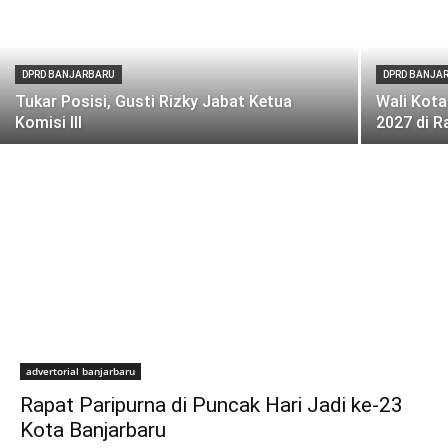
DPRD BANJARBARU
DPRD BANJA
Tukar Posisi, Gusti Rizky Jabat Ketua
Wali Kot
Komisi III
2027 di R
advertorial banjarbaru
Rapat Paripurna di Puncak Hari Jadi ke-23
Kota Banjarbaru