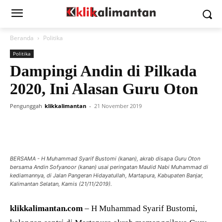
Beranda
Politika
Politika
Dampingi Andin di Pilkada
2020, Ini Alasan Guru Oton
Pengunggah
klikkalimantan
-
21 November 2019
BERSAMA - H Muhammad Syarif Bustomi (kanan), akrab disapa Guru Oton
bersama Andin Sofyanoor (kanan) usai peringatan Maulid Nabi Muhammad di
kediamannya, di Jalan Pangeran Hidayatullah, Martapura, Kabupaten Banjar,
Kalimantan Selatan, Kamis (21/11/2019).
klikkalimantan.com
– H Muhammad Syarif Bustomi,