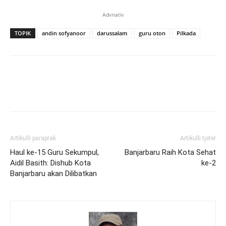
Advnativ
TOPIK
andin sofyanoor
darussalam
guru oton
Pilkada
Artikulli paraprak
Artikulli tjetër
Haul ke-15 Guru Sekumpul,
Banjarbaru Raih Kota Sehat
Aidil Basith: Dishub Kota
ke-2
Banjarbaru akan Dilibatkan