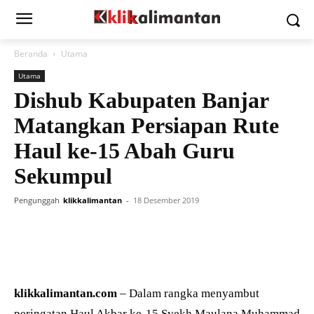
Beranda
Utama
Utama
Dishub Kabupaten Banjar
Matangkan Persiapan Rute
Haul ke-15 Abah Guru
Sekumpul
Pengunggah
klikkalimantan
-
18 Desember 2019
klikkalimantan.com
– Dalam rangka menyambut
peringatan Haul Akbar ke-15 Syekh Maulana Muhammad