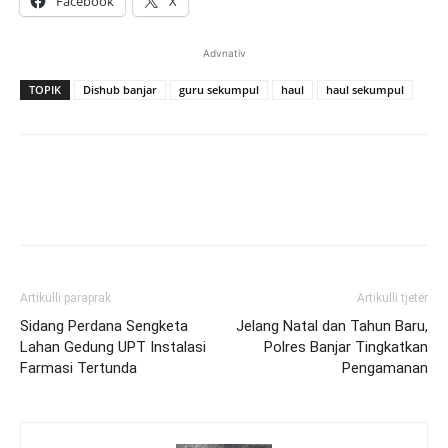
Facebook
X
Advnativ
TOPIK
Dishub banjar
guru sekumpul
haul
haul sekumpul
Artikulli paraprak
Artikulli tjetër
Sidang Perdana Sengketa
Jelang Natal dan Tahun Baru,
Lahan Gedung UPT Instalasi
Polres Banjar Tingkatkan
Farmasi Tertunda
Pengamanan