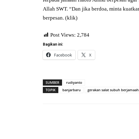
Allah SWT. “Dan jika berdoa, minta kuatka
berpesan. (klik)
Post Views:
2,784
Bagikan ini:
Facebook
X
SUMBER
rudiyanto
TOPIK
banjarbaru
gerakan salat subuh berjamaah