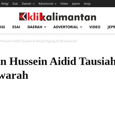
Religi
Esai
Daerah
Advertorial
Video
Jepret
Arsip
IGI
ESAI
DAERAH
ADVERTORIAL
VIDEO
JEP
Hussein Aidid Tausiah di Masjid Agung Al Munawarah
 Hussein Aidid Tausiah
warah