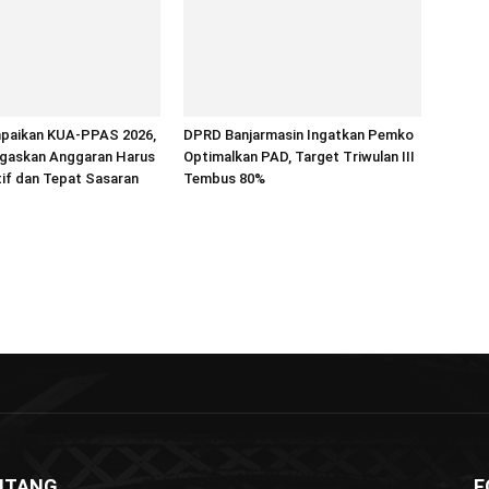
paikan KUA-PPAS 2026,
DPRD Banjarmasin Ingatkan Pemko
egaskan Anggaran Harus
Optimalkan PAD, Target Triwulan III
if dan Tepat Sasaran
Tembus 80%
NTANG
F