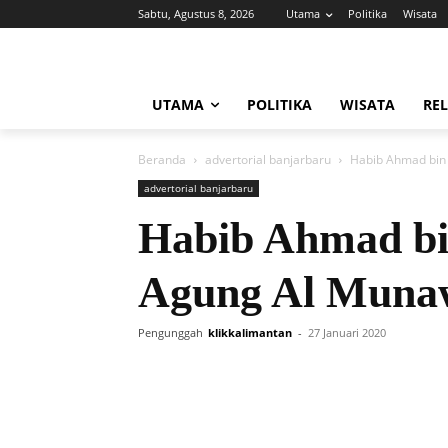
Sabtu, Agustus 8, 2026
Utama
Politika
Wisata
UTAMA
POLITIKA
WISATA
REL
Beranda
advertorial banjarbaru
Habib Ahmad bin 
advertorial banjarbaru
Habib Ahmad bin
Agung Al Muna
Pengunggah
klikkalimantan
-
27 Januari 2020