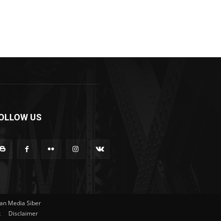
OLLOW US
n Media Siber
k
Disclaimer