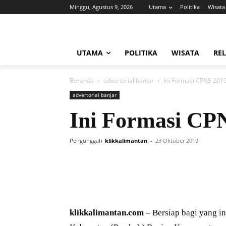
Minggu, Agustus 9, 2026
Utama
Politika
Wisata
UTAMA
POLITIKA
WISATA
REL
Beranda
advertorial banjar
Ini Formasi CPNS 201
advertorial banjar
Ini Formasi CP
Pengunggah
klikkalimantan
-
23 Oktober 2019
klikkalimantan.com –
Bersiap bagi yang in