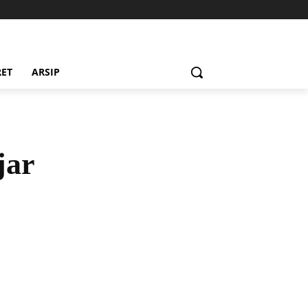
RET
ARSIP
jar