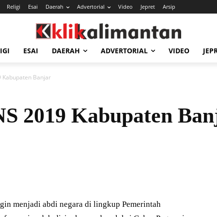
Religi
Esai
Daerah
Advertorial
Video
Jepret
Arsip
IGI
ESAI
DAERAH
ADVERTORIAL
VIDEO
JEP
9 Kabupaten Banjar
NS 2019 Kabupaten Ban
gin menjadi abdi negara di lingkup Pemerintah