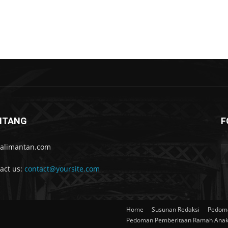
NTANG
F
kalimantan.com
act us:
contact@yoursite.com
Home
Susunan Redaksi
Pedoma
Pedoman Pemberitaan Ramah Ana