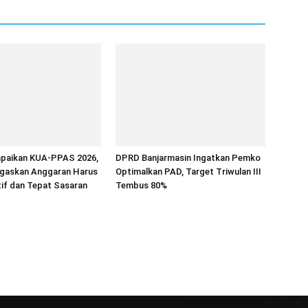
paikan KUA-PPAS 2026,
DPRD Banjarmasin Ingatkan Pemko
egaskan Anggaran Harus
Optimalkan PAD, Target Triwulan III
if dan Tepat Sasaran
Tembus 80%