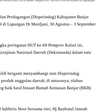
an Kalsel Expo 2019 dalam rangka HUT ke-69 Provinsi Kalsel di Lapangan
 dan Perdagangan (Disperindag) Kabupaten Banjar
9 di Lapangan Dr Murdjani, 30 Agustus – 3 September
gka peringatan HUT ke-69 Pemprov Kalsel ini,
erajinan Nasional Daerah (Dekranasda) dalam satu
ilih berganti menyambangi stan Disperindag
produk unggulan daerah, di antaranya; olahan
g baik hasil binaan Rumah Kemasan Banjar (RKB)
Sahbirin Noor bersama istri, Hj Rauhatul Jannah