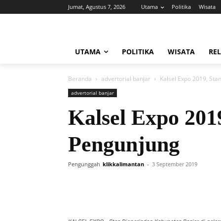
Jumat, Agustus 7, 2026
Utama
Politika
Wisata
UTAMA
POLITIKA
WISATA
REL
Beranda
advertorial banjar
Kalsel Expo 2019, St
advertorial banjar
Kalsel Expo 201
Pengunjung
Pengunggah
klikkalimantan
-
3 September 2019