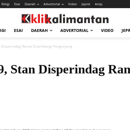
Religi
Esai
Daerah
Advertorial
Video
Jepret
Arsip
IGI
ESAI
DAERAH
ADVERTORIAL
VIDEO
JEP
an Disperindag Ramai Disambangi Pengunjung
9, Stan Disperindag Ra