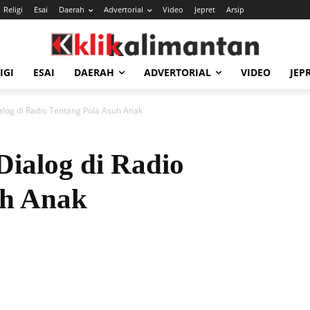
Religi
Esai
Daerah
Advertorial
Video
Jepret
Arsip
IGI
ESAI
DAERAH
ADVERTORIAL
VIDEO
JEP
alog di Radio Tentang Pola Asuh Anak
ialog di Radio
uh Anak