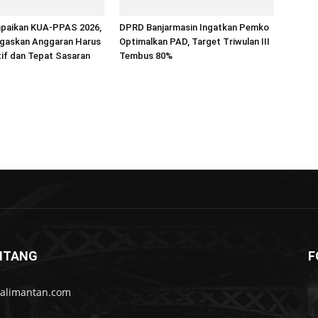
paikan KUA-PPAS 2026,
DPRD Banjarmasin Ingatkan Pemko
egaskan Anggaran Harus
Optimalkan PAD, Target Triwulan III
if dan Tepat Sasaran
Tembus 80%
NTANG
F
kalimantan.com