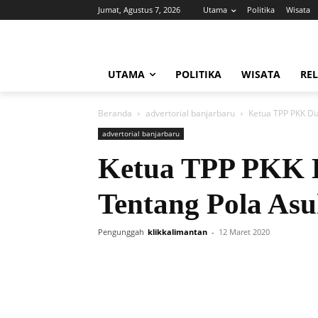
Jumat, Agustus 7, 2026
Utama
Politika
Wisata
UTAMA
POLITIKA
WISATA
REL
Beranda
advertorial banjarbaru
Ketua TPP PKK Di
advertorial banjarbaru
Ketua TPP PKK D
Tentang Pola As
Pengunggah
klikkalimantan
-
12 Maret 2020