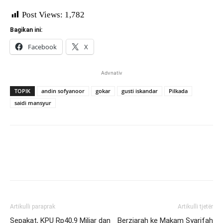
Post Views:
1,782
Bagikan ini:
Facebook
X
Advnativ
TOPIK
andin sofyanoor
gokar
gusti iskandar
Pilkada
saidi mansyur
Artikulli paraprak
Artikulli tjetër
Sepakat, KPU Rp40,9 Miliar dan
Berziarah ke Makam Syarifah