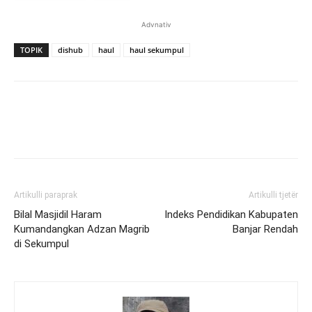
Advnativ
TOPIK
dishub
haul
haul sekumpul
Artikulli paraprak
Artikulli tjetër
Bilal Masjidil Haram
Indeks Pendidikan Kabupaten
Kumandangkan Adzan Magrib
Banjar Rendah
di Sekumpul