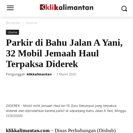
Beranda
Utama
Utama
Parkir di Bahu Jalan A Yani,
32 Mobil Jemaah Haul
Terpaksa Diderek
Pengunggah
klikkalimantan
-
3 Maret 2020
DIDEREK - Mobil milik jemaah Haul ke-15 Guru Sekumpul yang terpaksa
diderek dan dipindahkan karena parkir di sepanjang bahu Jalan A Yani, Minggu
(1/3/2020).
klikkalimantan.com
– Dinas Perhubungan (Dishub)