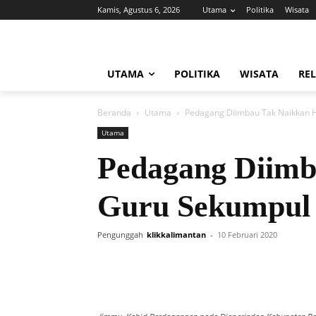
Kamis, Agustus 6, 2026
Utama
Politika
Wisata
UTAMA
POLITIKA
WISATA
REL
Beranda
Utama
Pedagang Diimbau Tak Naikkan H
Utama
Pedagang Diimb
Guru Sekumpul
Pengunggah
klikkalimantan
-
10 Februari 2020