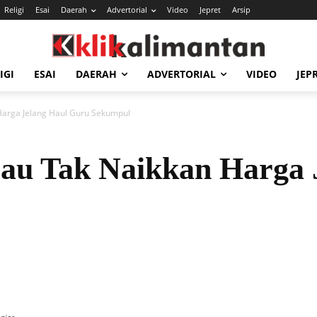
Religi
Esai
Daerah
Advertorial
Video
Jepret
Arsip
IGI
ESAI
DAERAH
ADVERTORIAL
VIDEO
JEP
arga Jelang Haul Guru Sekumpul
au Tak Naikkan Harga 