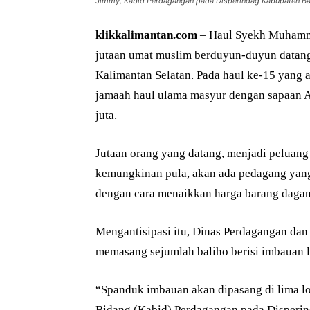
Jimmy, Kabid Perdagangan pada Disperindag Kabupaten Ba
klikkalimantan.com
– Haul Syekh Muhamma
jutaan umat muslim berduyun-duyun datang
Kalimantan Selatan. Pada haul ke-15 yang 
jamaah haul ulama masyur dengan sapaan A
juta.
Jutaan orang yang datang, menjadi peluan
kemungkinan pula, akan ada pedagang ya
dengan cara menaikkan harga barang daga
Mengantisipasi itu, Dinas Perdagangan dan
memasang sejumlah baliho berisi imbauan 
“Spanduk imbauan akan dipasang di lima lok
Bidang (Kabid) Perdagangan pada Disperin