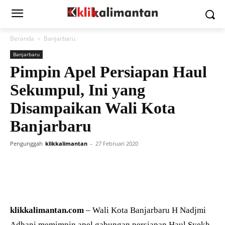
Beranda
Banjarbaru
Banjarbaru
Pimpin Apel Persiapan Haul
Sekumpul, Ini yang
Disampaikan Wali Kota
Banjarbaru
Pengunggah
klikkalimantan
-
27 Februari 2020
klikkalimantan.com
– Wali Kota Banjarbaru H Nadjmi
Adhani memimpin apel gabungan persiapan Haul Syekh