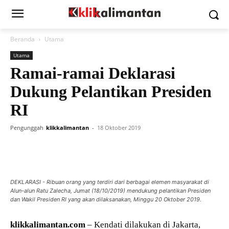
Beranda
Utama
Utama
Ramai-ramai Deklarasi
Dukung Pelantikan Presiden
RI
Pengunggah
klikkalimantan
-
18 Oktober 2019
DEKLARASI - Ribuan orang yang terdiri dari berbagai elemen masyarakat di
Alun-alun Ratu Zalecha, Jumat (18/10/2019) mendukung pelantikan Presiden
dan Wakil Presiden RI yang akan dilaksanakan, Minggu 20 Oktober 2019.
klikkalimantan.com
– Kendati dilakukan di Jakarta,