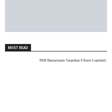
MOST READ
PKB Banjarmasin Targetkan 8 Kursi Legislatif,
Perkuat Struktur hingga Tingkat Kecamatan
8 Agustus 2026
Resmi Terima SK, DPC PKB Tanah Bumbu
Siap Benahi Struktur hingga Desa
8 Agustus 2026