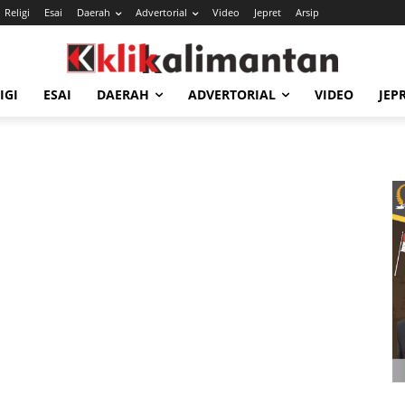
Religi
Esai
Daerah
Advertorial
Video
Jepret
Arsip
IGI
ESAI
DAERAH
ADVERTORIAL
VIDEO
JEP