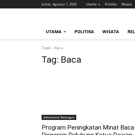
Jumat, Agustus 7, 2026
Utama
Politika
Wisata
UTAMA
POLITIKA
WISATA
REL
Topik
Baca
Tag:
Baca
Advertorial Balangan
Program Peningkatan Minat Baca