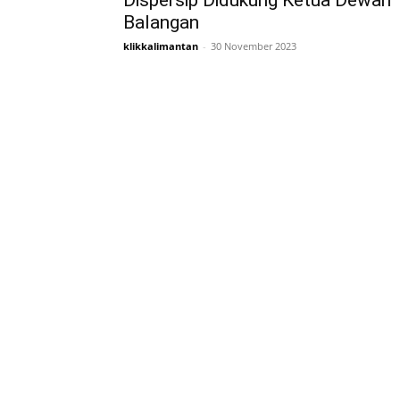
Dispersip Didukung Ketua Dewan
Balangan
klikkalimantan
-
30 November 2023