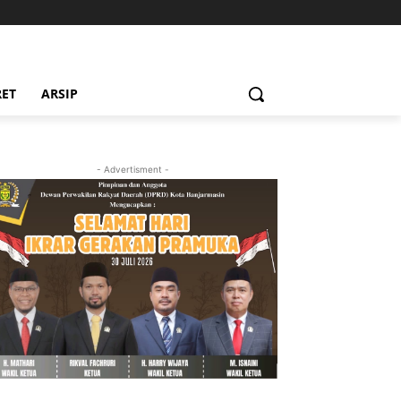
RET
ARSIP
- Advertisment -