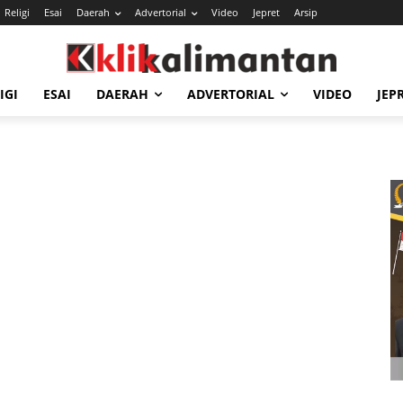
Religi
Esai
Daerah
Advertorial
Video
Jepret
Arsip
IGI
ESAI
DAERAH
ADVERTORIAL
VIDEO
JEP