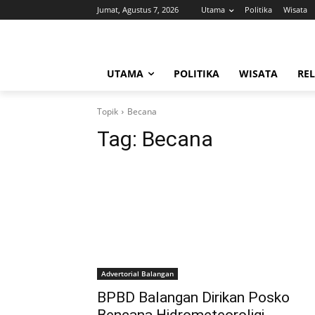
Jumat, Agustus 7, 2026
Utama
Politika
Wisata
UTAMA
POLITIKA
WISATA
REL
Topik
Becana
Tag:
Becana
Advertorial Balangan
BPBD Balangan Dirikan Posko