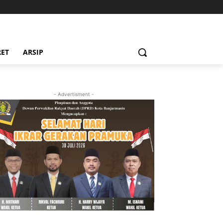
RET
ARSIP
- Advertisment -