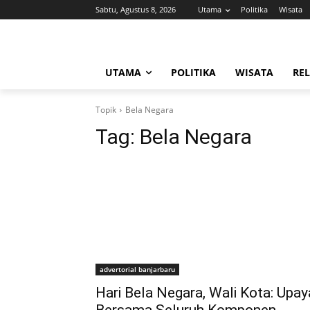
Sabtu, Agustus 8, 2026
Utama
Politika
Wisata
UTAMA
POLITIKA
WISATA
REL
Topik
Bela Negara
Tag:
Bela Negara
advertorial banjarbaru
Hari Bela Negara, Wali Kota: Upay