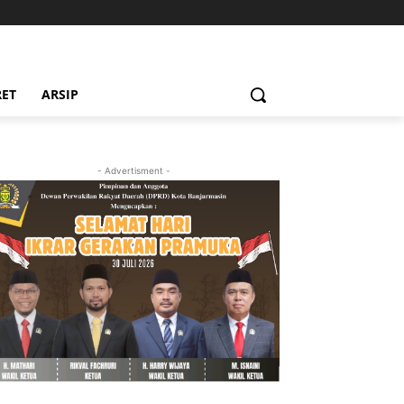
RET
ARSIP
- Advertisment -