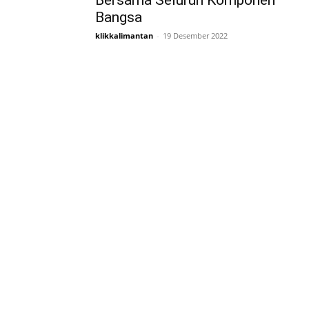
Bersama Seluruh Komponen
Bangsa
klikkalimantan
-
19 Desember 2022