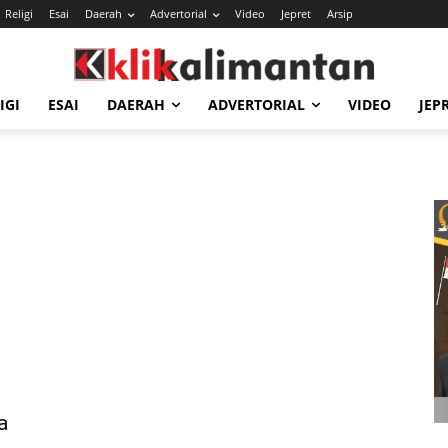
Religi
Esai
Daerah
Advertorial
Video
Jepret
Arsip
IGI
ESAI
DAERAH
ADVERTORIAL
VIDEO
JEP
a