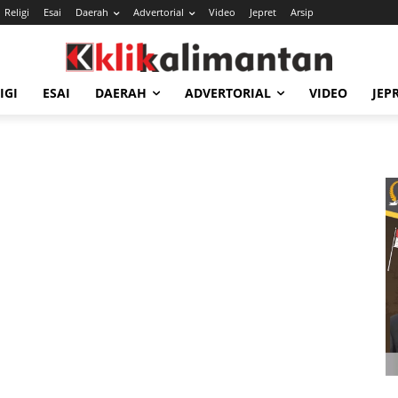
Religi
Esai
Daerah
Advertorial
Video
Jepret
Arsip
IGI
ESAI
DAERAH
ADVERTORIAL
VIDEO
JEP