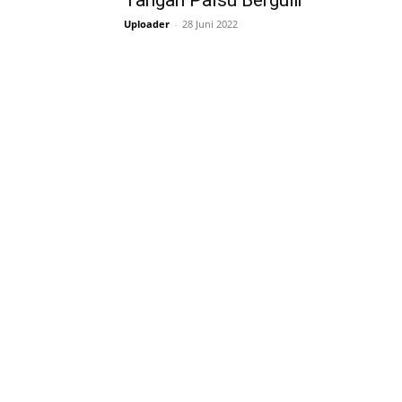
Tangan Palsu Bergulir
Uploader
-
28 Juni 2022