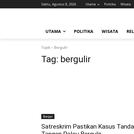
Sabtu, Agustus 8, 2026
Utama
Politika
Wisata
UTAMA
POLITIKA
WISATA
REL
Topik
Bergulir
Tag:
bergulir
Banjar
Satreskrim Pastikan Kasus Tanda