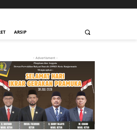
RET
ARSIP
- Advertisment -