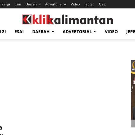
Religi
Esai
Daerah
Advertorial
Video
Jepret
Arsip
IGI
ESAI
DAERAH
ADVERTORIAL
VIDEO
JEP
a