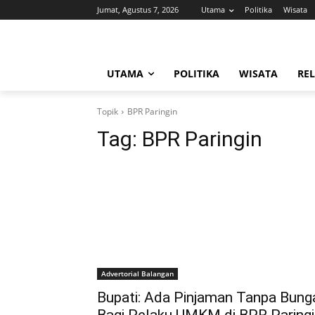
Jumat, Agustus 7, 2026
Utama
Politika
Wisata
UTAMA
POLITIKA
WISATA
REL
Topik
BPR Paringin
Tag:
BPR Paringin
Advertorial Balangan
Bupati: Ada Pinjaman Tanpa Bung