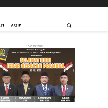
RET
ARSIP
- Advertisment -