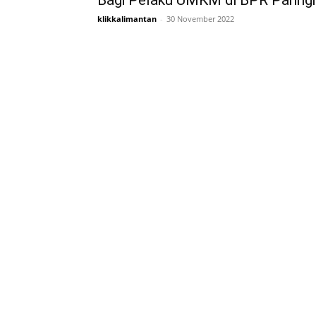
Bagi Pelaku UMKM di BPR Paringi
klikkalimantan
-
30 November 2022