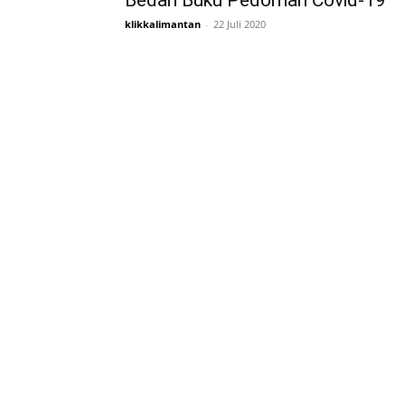
Bedah Buku Pedoman Covid-19
klikkalimantan
-
22 Juli 2020