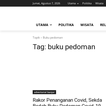
Jumat, Agustus 7, 2026
Utama
Politika
Wisata
UTAMA
POLITIKA
WISATA
REL
Topik
Buku pedoman
Tag:
buku pedoman
advertorial banjar
Rakor Penanganan Covid, Sekda