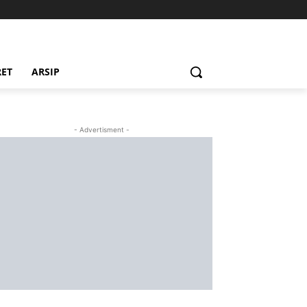
RET
ARSIP
- Advertisment -