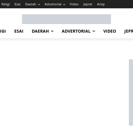
Religi
Esai
Daerah
Advertorial
Video
Jepret
Arsip
IGI
ESAI
DAERAH
ADVERTORIAL
VIDEO
JEP