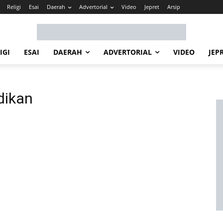
Religi
Esai
Daerah
Advertorial
Video
Jepret
Arsip
IGI
ESAI
DAERAH
ADVERTORIAL
VIDEO
JEP
dikan