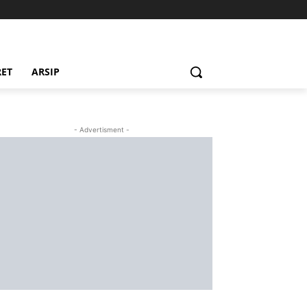
RET
ARSIP
- Advertisment -