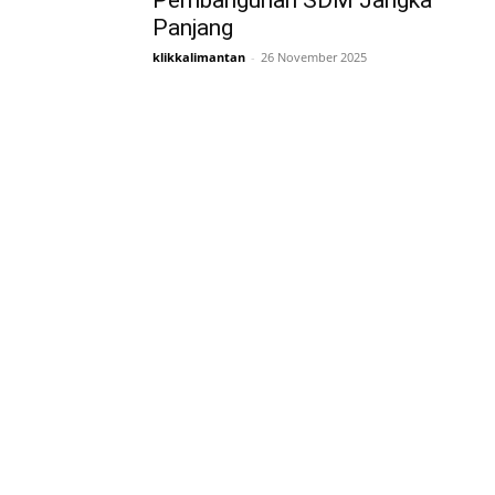
Pembangunan SDM Jangka
Panjang
klikkalimantan
-
26 November 2025