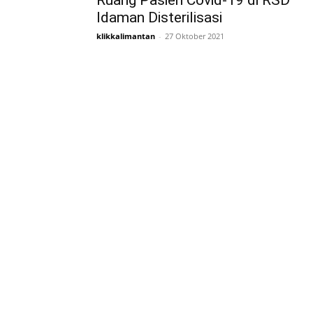
Ruang Pasien Covid-19 di RSD
Idaman Disterilisasi
klikkalimantan
-
27 Oktober 2021