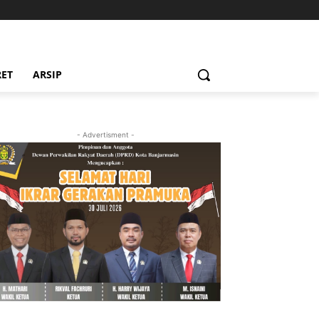
RET
ARSIP
- Advertisment -