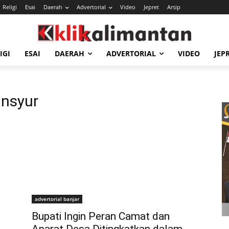
Religi
Esai
Daerah
Advertorial
Video
Jepret
Arsip
IGI
ESAI
DAERAH
ADVERTORIAL
VIDEO
JEP
ansyur
advertorial banjar
Bupati Ingin Peran Camat dan