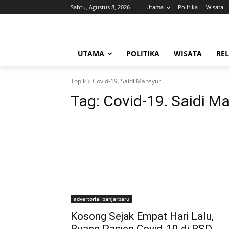
Sabtu, Agustus 8, 2026
Utama
Politika
Wisata
UTAMA
POLITIKA
WISATA
REL
Topik
Covid-19. Saidi Mansyur
Tag:
Covid-19. Saidi M
advertorial banjarbaru
Kosong Sejak Empat Hari Lalu,