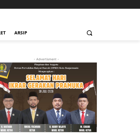
RET
ARSIP
- Advertisment -