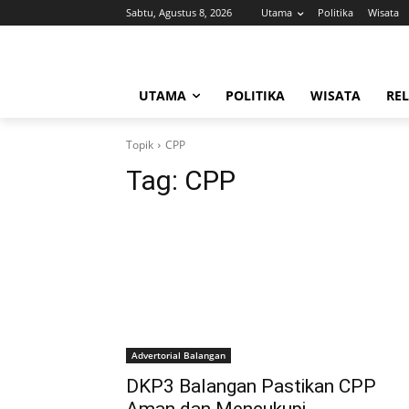
Sabtu, Agustus 8, 2026
Utama
Politika
Wisata
UTAMA
POLITIKA
WISATA
REL
Topik
CPP
Tag:
CPP
Advertorial Balangan
DKP3 Balangan Pastikan CPP