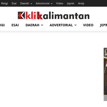
Religi
Esai
Daerah
Advertorial
Video
Jepret
Arsip
IGI
ESAI
DAERAH
ADVERTORIAL
VIDEO
JEP