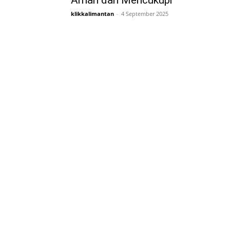
Aman dan Mencukupi
klikkalimantan
-
4 September 2025