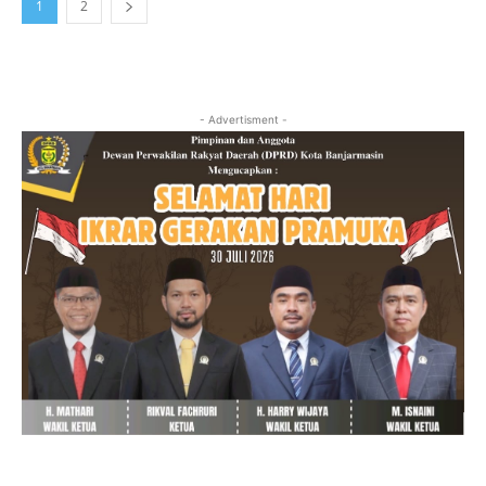
1
2
- Advertisment -