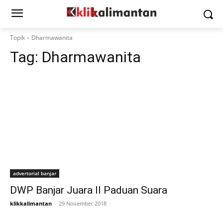
Topik
Dharmawanita
Tag:
Dharmawanita
advertorial banjar
DWP Banjar Juara II Paduan Suara
klikkalimantan
-
29 November 2018