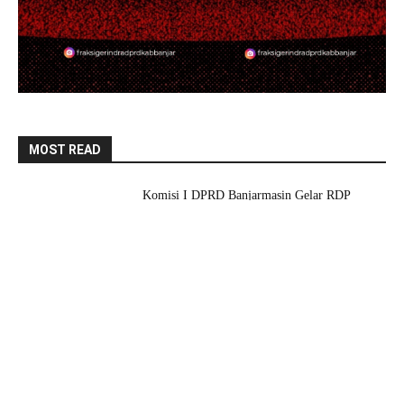
MOST READ
Komisi I DPRD Banjarmasin Gelar RDP
Sengketa Lahan di Banyiur, Dorong
Pengukuran Ulang untuk Kepastian Hukum
7 Agustus 2026
Pemko Sampaikan KUA-PPAS 2026, Walikota
Tegaskan Anggaran Harus Lebih Adaptif dan
Tepat Sasaran
7 Agustus 2026
DPRD Banjarmasin Ingatkan Pemko