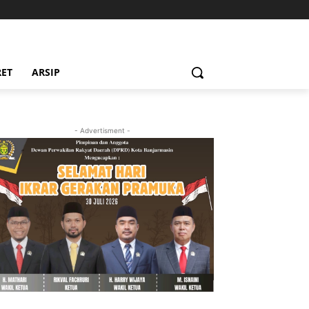
RET
ARSIP
- Advertisment -