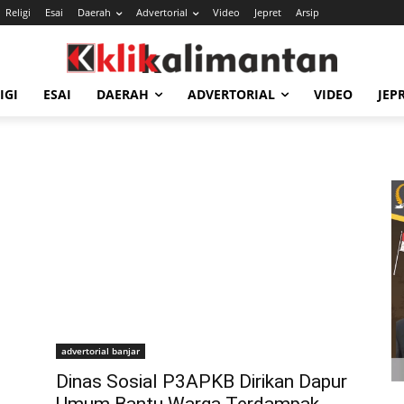
Religi
Esai
Daerah
Advertorial
Video
Jepret
Arsip
IGI
ESAI
DAERAH
ADVERTORIAL
VIDEO
JEP
advertorial banjar
Dinas Sosial P3APKB Dirikan Dapur