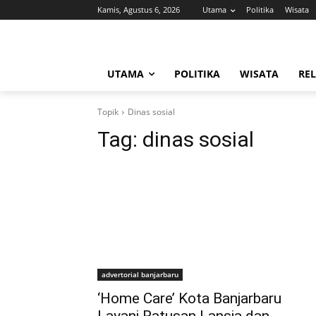
Kamis, Agustus 6, 2026
Utama
Politika
Wisata
UTAMA
POLITIKA
WISATA
REL
Topik
Dinas sosial
Tag:
dinas sosial
advertorial banjarbaru
‘Home Care’ Kota Banjarbaru