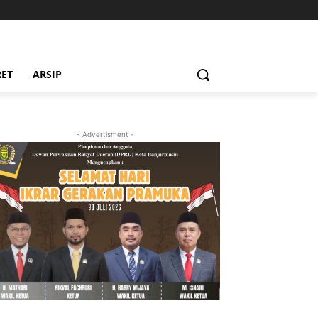
RET
ARSIP
- Advertisment -