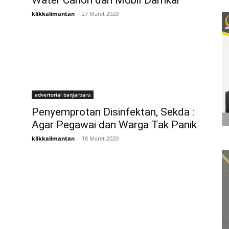
Water Canon dan Mobil Damkar
klikkalimantan
-
27 Maret 2020
advertorial banjarbaru
Penyemprotan Disinfektan, Sekda :
Agar Pegawai dan Warga Tak Panik
klikkalimantan
-
18 Maret 2020