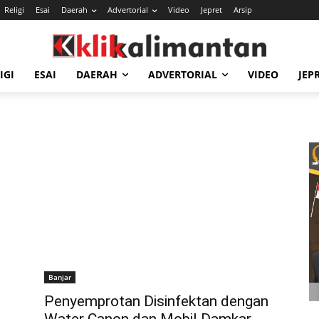
Religi
Esai
Daerah
Advertorial
Video
Jepret
Arsip
IGI
ESAI
DAERAH
ADVERTORIAL
VIDEO
JEP
Banjar
Penyemprotan Disinfektan dengan