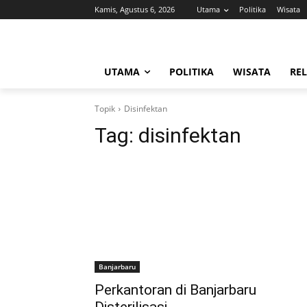
Kamis, Agustus 6, 2026
Utama
Politika
Wisata
UTAMA
POLITIKA
WISATA
REL
Topik
Disinfektan
Tag:
disinfektan
Banjarbaru
Perkantoran di Banjarbaru