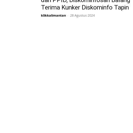
dan PPID, Diskominfosan Balang
Terima Kunker Diskominfo Tapin
klikkalimantan
-
28 Agustus 2024