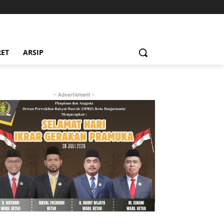
RET
ARSIP
- Advertisment -