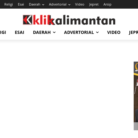
Religi
Esai
Daerah
Advertorial
Video
Jepret
Arsip
IGI
ESAI
DAERAH
ADVERTORIAL
VIDEO
JEP