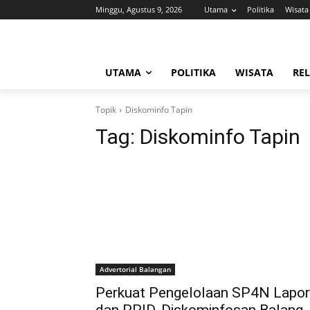
Minggu, Agustus 9, 2026
Utama
Politika
Wisata
UTAMA
POLITIKA
WISATA
REL
Topik
Diskominfo Tapin
Tag:
Diskominfo Tapin
Advertorial Balangan
Perkuat Pengelolaan SP4N Lapor