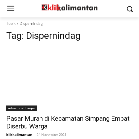
Topik
Dispernindag
Tag:
Dispernindag
advertorial banjar
Pasar Murah di Kecamatan Simpang Empat
Diserbu Warga
klikkalimantan
-
24 November 2021