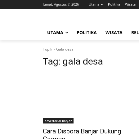
Jumat, Agustus 7, 2026
Utama
Politika
Wisata
UTAMA
POLITIKA
WISATA
REL
Topik
Gala desa
Tag:
gala desa
advertorial banjar
Cara Dispora Banjar Dukung