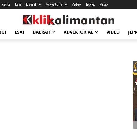
Religi
Esai
Daerah
Advertorial
Video
Jepret
Arsip
IGI
ESAI
DAERAH
ADVERTORIAL
VIDEO
JEP