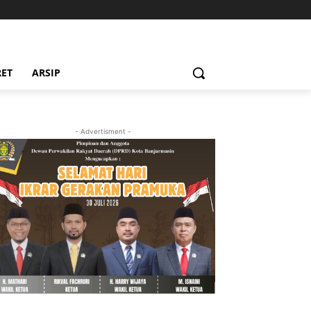
RET
ARSIP
- Advertisment -