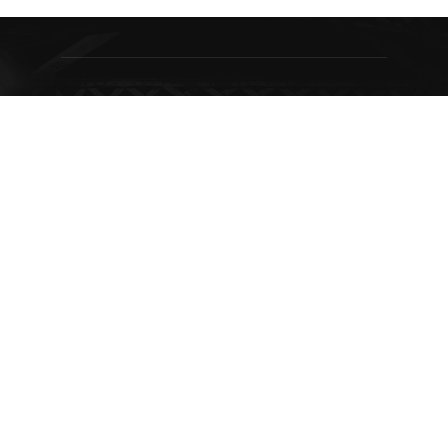
7 Agustus 2026
DPRD Banjarmasin Ingatkan Pemko
Optimalkan PAD, Target Triwulan III Tembus
80%
7 Agustus 2026
Ashadi Himawan Resmi Jabat Sekwan,
Walikota Tegaskan Jabatan Bukan Sekadar
Formalitas
3 Agustus 2026