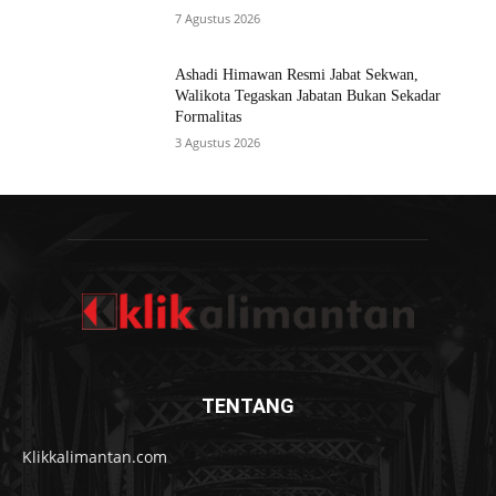
MOST READ
Komisi I DPRD Banjarmasin Gelar RDP
Sengketa Lahan di Banyiur, Dorong
Pengukuran Ulang untuk Kepastian Hukum
7 Agustus 2026
Pemko Sampaikan KUA-PPAS 2026, Walikota
Tegaskan Anggaran Harus Lebih Adaptif dan
Tepat Sasaran
7 Agustus 2026