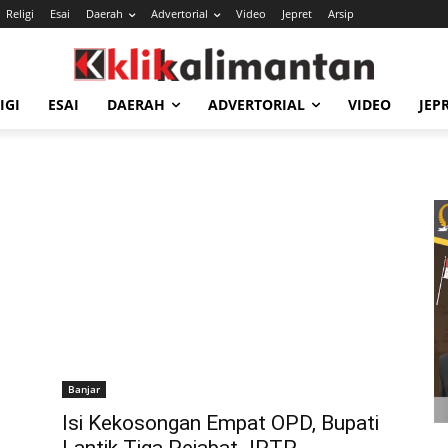
Religi
Esai
Daerah
Advertorial
Video
Jepret
Arsip
IGI
ESAI
DAERAH
ADVERTORIAL
VIDEO
JEP
Banjar
Isi Kekosongan Empat OPD, Bupati