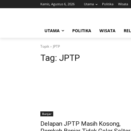
Kamis, Agustus 6, 2026
Utama
Politika
Wisata
UTAMA
POLITIKA
WISATA
REL
Topik
JPTP
Tag:
JPTP
Banjar
Delapan JPTP Masih Kosong,