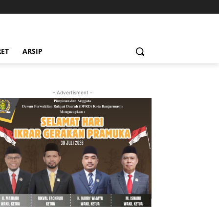
RET
ARSIP
- Advertisment -