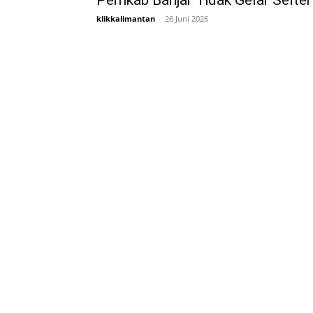
Pemkab Banjar Tidak Gelar Selter
klikkalimantan
-
26 Juni 2026