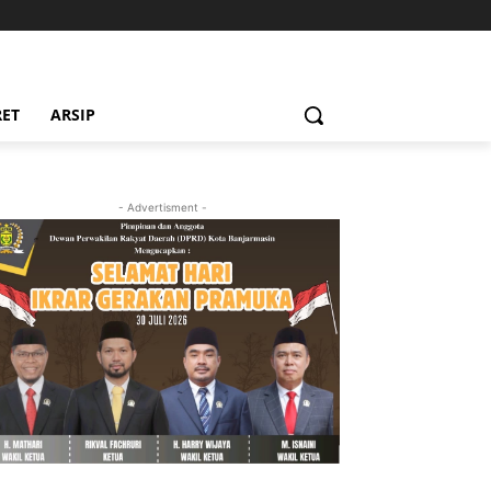
RET
ARSIP
- Advertisment -