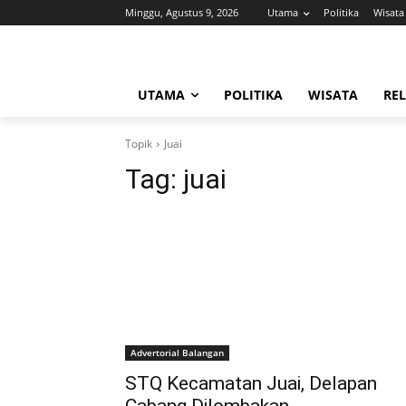
Minggu, Agustus 9, 2026
Utama
Politika
Wisata
UTAMA
POLITIKA
WISATA
REL
Topik
Juai
Tag:
juai
Advertorial Balangan
STQ Kecamatan Juai, Delapan