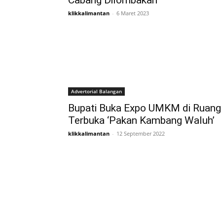
Cabang Dilombakan
klikkalimantan
-
6 Maret 2023
Advertorial Balangan
Bupati Buka Expo UMKM di Ruang
Terbuka ‘Pakan Kambang Waluh’
klikkalimantan
-
12 September 2022