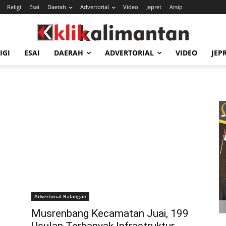
Religi
Esai
Daerah
Advertorial
Video
Jepret
Arsip
IGI
ESAI
DAERAH
ADVERTORIAL
VIDEO
JEP
Advertorial Balangan
Musrenbang Kecamatan Juai, 199