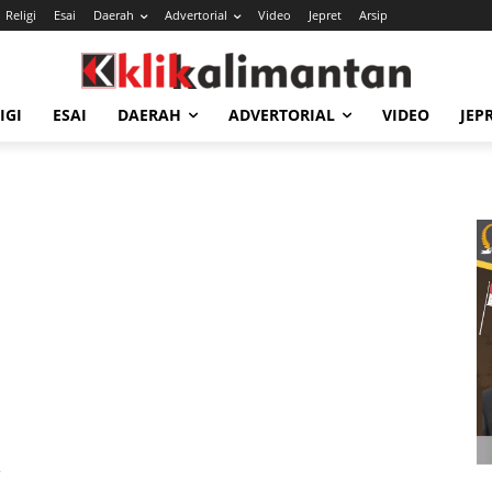
Religi
Esai
Daerah
Advertorial
Video
Jepret
Arsip
IGI
ESAI
DAERAH
ADVERTORIAL
VIDEO
JEP
a