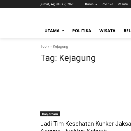
Jumat, Agustus 7, 2026
Utama
Politika
Wisata
UTAMA
POLITIKA
WISATA
REL
Topik
Kejagung
Tag:
Kejagung
Banjarbaru
Jadi Tim Kesehatan Kunker Jaks