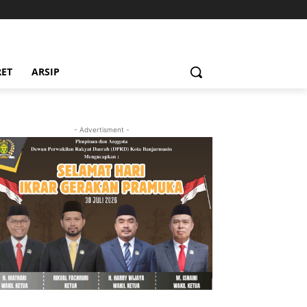
RET
ARSIP
- Advertisment -