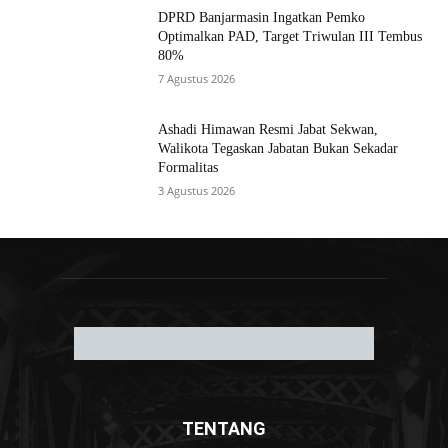
MOST READ
Komisi I DPRD Banjarmasin Gelar RDP
Sengketa Lahan di Banyiur, Dorong
Pengukuran Ulang untuk Kepastian Hukum
7 Agustus 2026
Pemko Sampaikan KUA-PPAS 2026, Walikota
Tegaskan Anggaran Harus Lebih Adaptif dan
Tepat Sasaran