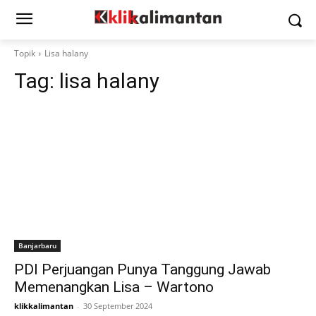
Topik
Lisa halany
Tag:
lisa halany
Banjarbaru
PDI Perjuangan Punya Tanggung Jawab
Memenangkan Lisa – Wartono
klikkalimantan
-
30 September 2024