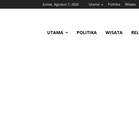
Jumat, Agustus 7, 2026
Utama
Politika
Wisata
UTAMA
POLITIKA
WISATA
REL