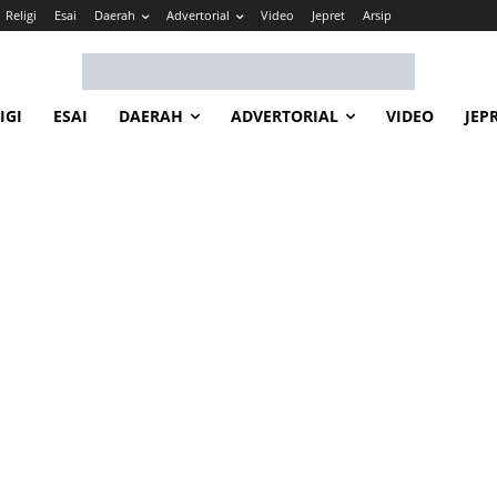
Religi
Esai
Daerah
Advertorial
Video
Jepret
Arsip
IGI
ESAI
DAERAH
ADVERTORIAL
VIDEO
JEP