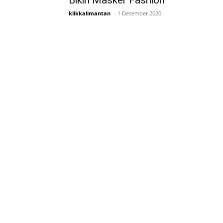
Bikin Masker Fashion
klikkalimantan
-
1 Desember 2020