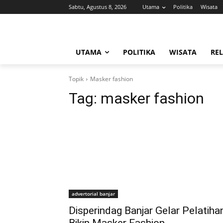
Sabtu, Agustus 8, 2026
Utama
Politika
Wisata
UTAMA
POLITIKA
WISATA
REL
Topik
Masker fashion
Tag:
masker fashion
advertorial banjar
Disperindag Banjar Gelar Pelatiha