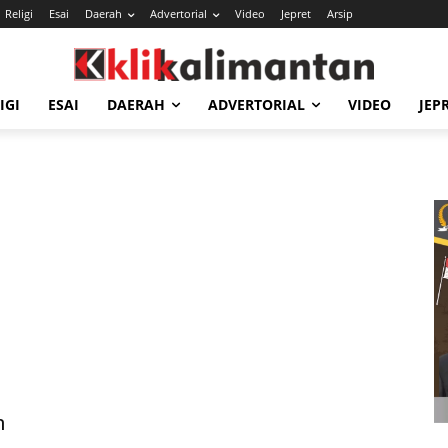
Religi
Esai
Daerah
Advertorial
Video
Jepret
Arsip
IGI
ESAI
DAERAH
ADVERTORIAL
VIDEO
JEP
n