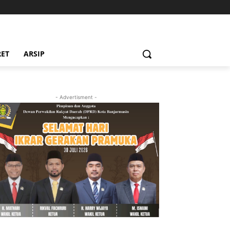
RET
ARSIP
- Advertisment -