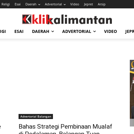
Religi
Esai
Daerah
Advertorial
Video
Jepret
Arsip
IGI
ESAI
DAERAH
ADVERTORIAL
VIDEO
JEP
Advertorial Balangan
e
Bahas Strategi Pembinaan Mualaf