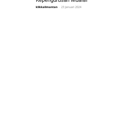
Kepengurusan Mualaf
klikkalimantan
-
23 Januari 2024