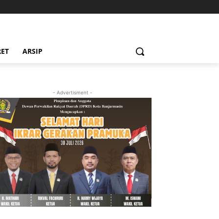
RET
ARSIP
- Advertisment -