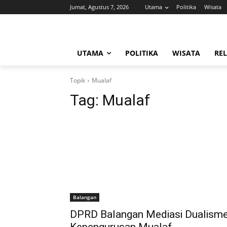
Jumat, Agustus 7, 2026
Utama
Politika
Wisata
UTAMA
POLITIKA
WISATA
REL
Topik
Mualaf
Tag:
Mualaf
Balangan
DPRD Balangan Mediasi Dualism