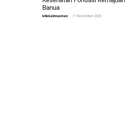
Kesehatan Fondasi Kemajuan
Banua
klikkalimantan
-
11 November 2025