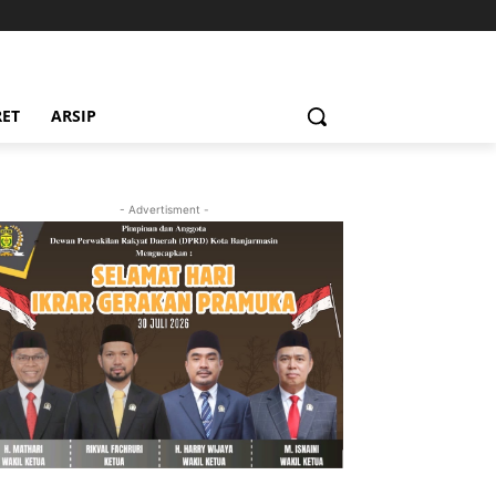
RET
ARSIP
- Advertisment -