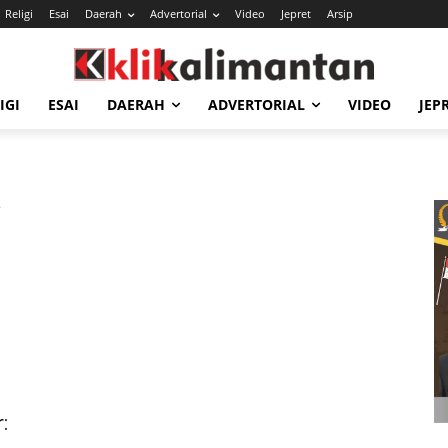
Religi
Esai
Daerah
Advertorial
Video
Jepret
Arsip
IGI
ESAI
DAERAH
ADVERTORIAL
VIDEO
JEP
a
: