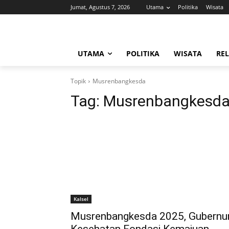
Jumat, Agustus 7, 2026
Utama
Politika
Wisata
UTAMA
POLITIKA
WISATA
REL
Topik
Musrenbangkesda
Tag:
Musrenbangkesd
Kalsel
Musrenbangkesda 2025, Gubernur