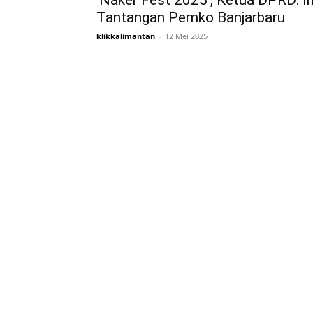
‘Naker Fest 2025’, Ketua DPRD: In
Tantangan Pemko Banjarbaru
klikkalimantan
-
12 Mei 2025