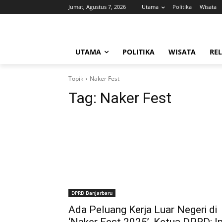
Jumat, Agustus 7, 2026
Utama
Politika
Wisata
UTAMA
POLITIKA
WISATA
REL
Topik
Naker Fest
Tag:
Naker Fest
DPRD Banjarbaru
Ada Peluang Kerja Luar Negeri di