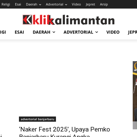
Religi
Esai
Daerah
Advertorial
Video
Jepret
Arsip
IGI
ESAI
DAERAH
ADVERTORIAL
VIDEO
JEP
advertorial banjarbaru
‘Naker Fest 2025’, Upaya Pemko