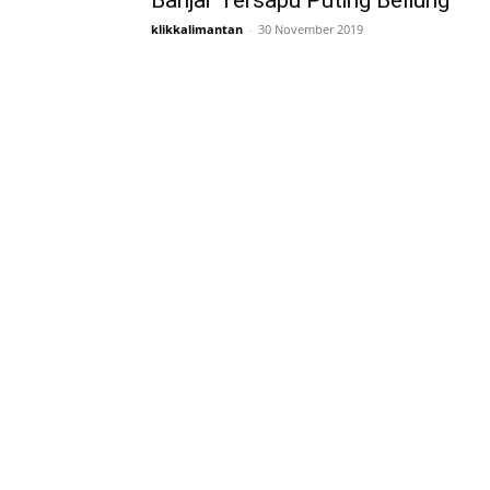
Banjar Tersapu Puting Beliung
klikkalimantan
-
30 November 2019