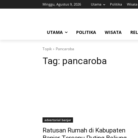
Minggu, Agustus 9, 2026
Utama
Politika
Wisata
UTAMA
POLITIKA
WISATA
REL
Topik
Pancaroba
Tag:
pancaroba
advertorial banjar
Ratusan Rumah di Kabupaten