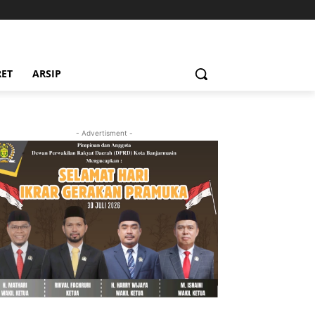
RET
ARSIP
- Advertisment -