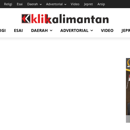
Religi
Esai
Daerah
Advertorial
Video
Jepret
Arsip
IGI
ESAI
DAERAH
ADVERTORIAL
VIDEO
JEP