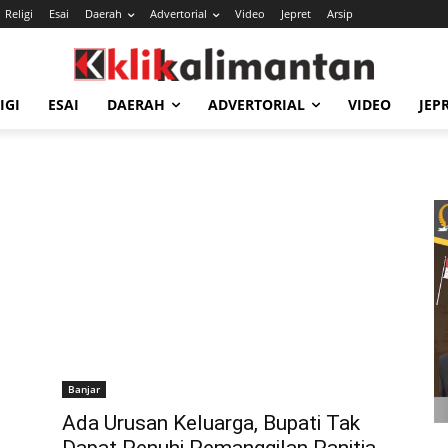
Religi
Esai
Daerah
Advertorial
Video
Jepret
Arsip
IGI
ESAI
DAERAH
ADVERTORIAL
VIDEO
JEP
Banjar
Ada Urusan Keluarga, Bupati Tak