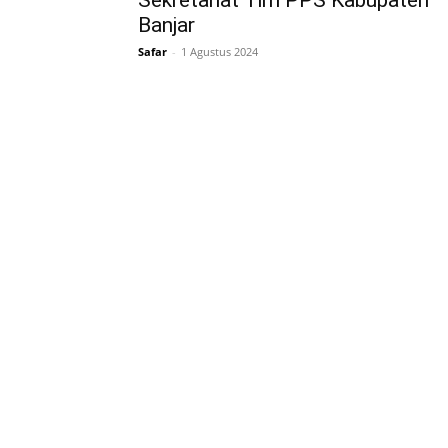
Sekretariat Tim PPS Kabupaten
Banjar
Safar
-
1 Agustus 2024