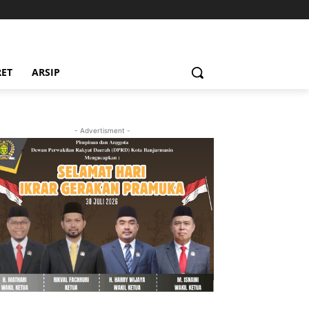
RET
ARSIP
- Advertisment -