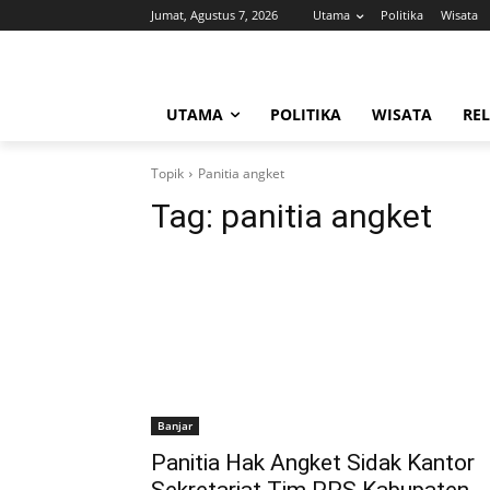
Jumat, Agustus 7, 2026
Utama
Politika
Wisata
UTAMA
POLITIKA
WISATA
REL
Topik
Panitia angket
Tag:
panitia angket
Banjar
Panitia Hak Angket Sidak Kantor