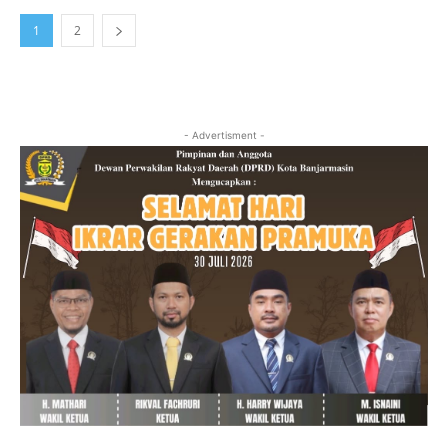
1
2
- Advertisment -