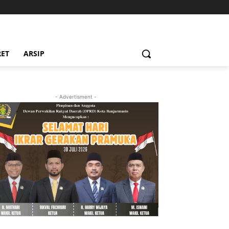
RET
ARSIP
- Advertisment -