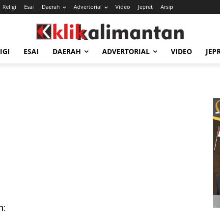
Religi
Esai
Daerah
Advertorial
Video
Jepret
Arsip
IGI
ESAI
DAERAH
ADVERTORIAL
VIDEO
JEP
n: