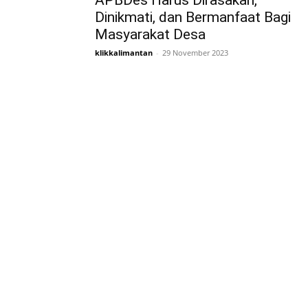
APBDes Harus Dirasakan,
Dinikmati, dan Bermanfaat Bagi
Masyarakat Desa
klikkalimantan
-
29 November 2023