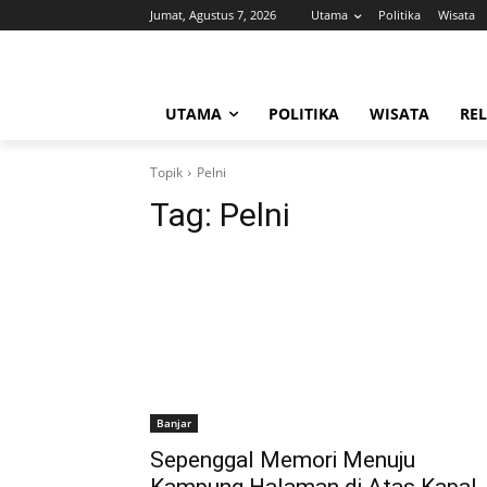
Jumat, Agustus 7, 2026
Utama
Politika
Wisata
UTAMA
POLITIKA
WISATA
REL
Topik
Pelni
Tag:
Pelni
Banjar
Sepenggal Memori Menuju