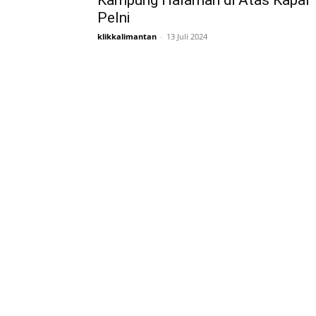
Kampung Halaman di Atas Kapal
Pelni
klikkalimantan
-
13 Juli 2024