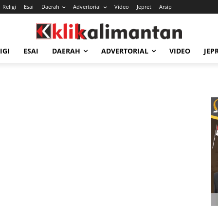
Religi
Esai
Daerah
Advertorial
Video
Jepret
Arsip
IGI
ESAI
DAERAH
ADVERTORIAL
VIDEO
JEP