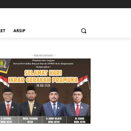
RET
ARSIP
- Advertisment -