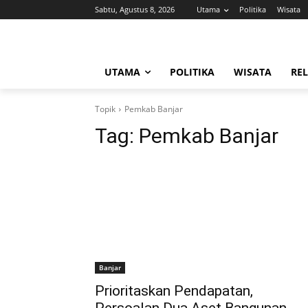
Sabtu, Agustus 8, 2026
Utama
Politika
Wisata
UTAMA
POLITIKA
WISATA
REL
Topik
Pemkab Banjar
Tag:
Pemkab Banjar
Banjar
Prioritaskan Pendapatan,