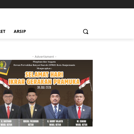
RET
ARSIP
- Advertisment -