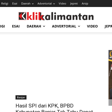
Religi
Esai
Daerah
Advertorial
Video
Jepret
Arsip
IGI
ESAI
DAERAH
ADVERTORIAL
VIDEO
JEP
Banjar
Hasil SPI dari KPK, BPBD